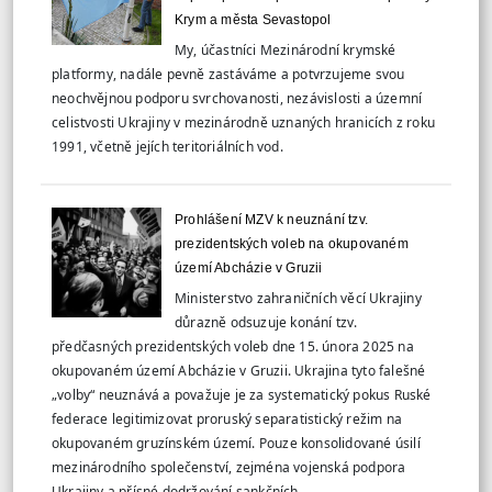
Krym a města Sevastopol
My, účastníci Mezinárodní krymské
platformy, nadále pevně zastáváme a potvrzujeme svou
neochvějnou podporu svrchovanosti, nezávislosti a územní
celistvosti Ukrajiny v mezinárodně uznaných hranicích z roku
1991, včetně jejích teritoriálních vod.
Prohlášení MZV k neuznání tzv.
prezidentských voleb na okupovaném
území Abcházie v Gruzii
Ministerstvo zahraničních věcí Ukrajiny
důrazně odsuzuje konání tzv.
předčasných prezidentských voleb dne 15. února 2025 na
okupovaném území Abcházie v Gruzii. Ukrajina tyto falešné
„volby“ neuznává a považuje je za systematický pokus Ruské
federace legitimizovat proruský separatistický režim na
okupovaném gruzínském území. Pouze konsolidované úsilí
mezinárodního společenství, zejména vojenská podpora
Ukrajiny a přísné dodržování sankčních