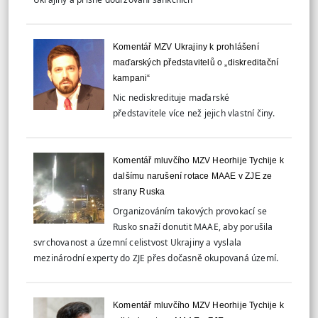
Komentář MZV Ukrajiny k prohlášení
maďarských představitelů o „diskreditační
kampani“
Nic nediskredituje maďarské
představitele více než jejich vlastní činy.
Komentář mluvčího MZV Heorhije Tychije k
dalšímu narušení rotace MAAE v ZJE ze
strany Ruska
Organizováním takových provokací se
Rusko snaží donutit MAAE, aby porušila
svrchovanost a územní celistvost Ukrajiny a vyslala
mezinárodní experty do ZJE přes dočasně okupovaná území.
Komentář mluvčího MZV Heorhije Tychije k