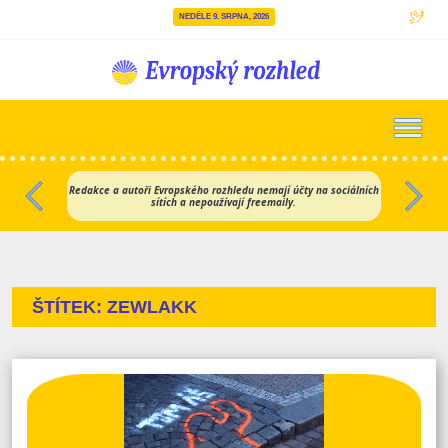
NEDĚLE 9. SRPNA, 2026
Hlavní navigace
Redakce a autoři Evropského rozhledu nemají účty na sociálních
sítích a nepoužívají freemaily.
Předchozí
Dalš
ŠTÍTEK:
ZEWLAKK