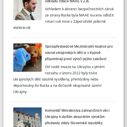
odkladu rotace MAAE v ZJE
Vzhledem k absenci bezpečnostních záruk
ze strany Ruska byla MAAE nucena odložit
rotaci své mise v Záporožské jaderné
elektrárně.
Spolupředsedové Mezinárodní koalice pro
návrat ukrajinských dětí si v Kyjevě
připomínají první výročí jejího založení
Od ruské invaze na Ukrajinu v plném
rozsahu v únoru 2022 byly tisíce
ukrajinských dětí násilně vysídleny, přemístěny nebo
deportovány do Ruska a na dočasně okupovaná území
Ukrajiny.
Komentář Ministerstva zahraničních věcí
Ukrajiny k dalším absurdním výrokům
předsedy vlády Slovenské republiky