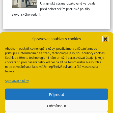
Ukrajinská strana opakovaně varovala
před nebezpečím proruské politiky
slovenského vedení.
Spravovat souhlas s cookies
VÍCE TISKOVÝCH ZPRÁV
Abychom poskytli co nejlepší služby, používáme k ukládání a/nebo
přístupu k informacím o zařízení, technologie jako jsou soubory cookies.
SBU: HLEDANÉ OSOBY
Souhlas s těmito technologiemi nám umožní zpracovávat údaje, jako je
chování při procházení nebo jedinečná ID na tomto webu. Nesouhlas
nebo odvolání souhlasu může nepříznivě ovlivnit určité vlastnosti a
funkce.
Spravovat služby
WhatsApp
E-mail
Příjmout
Odmítnout
ISSN 1804-8773; vydavatel: Ingrid Romancová, Hluboká nad