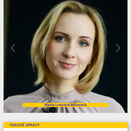
Předchozí
Další
Marie Lvovová-Bělovová
TISKOVÉ ZPRÁVY