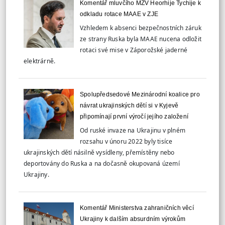
Komentář mluvčího MZV Heorhije Tychije k
odkladu rotace MAAE v ZJE
Vzhledem k absenci bezpečnostních záruk
ze strany Ruska byla MAAE nucena odložit
rotaci své mise v Záporožské jaderné
elektrárně.
Spolupředsedové Mezinárodní koalice pro
návrat ukrajinských dětí si v Kyjevě
připomínají první výročí jejího založení
Od ruské invaze na Ukrajinu v plném
rozsahu v únoru 2022 byly tisíce
ukrajinských dětí násilně vysídleny, přemístěny nebo
deportovány do Ruska a na dočasně okupovaná území
Ukrajiny.
Komentář Ministerstva zahraničních věcí
Ukrajiny k dalším absurdním výrokům