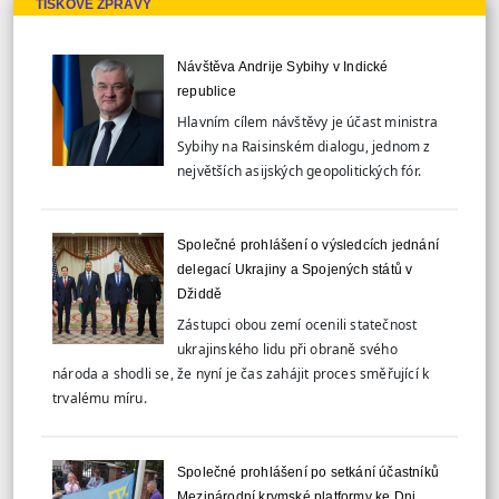
TISKOVÉ ZPRÁVY
Návštěva Andrije Sybihy v Indické
republice
Hlavním cílem návštěvy je účast ministra
Sybihy na Raisinském dialogu, jednom z
největších asijských geopolitických fór.
Společné prohlášení o výsledcích jednání
delegací Ukrajiny a Spojených států v
Džiddě
Zástupci obou zemí ocenili statečnost
ukrajinského lidu při obraně svého
národa a shodli se, že nyní je čas zahájit proces směřující k
trvalému míru.
Společné prohlášení po setkání účastníků
Mezinárodní krymské platformy ke Dni