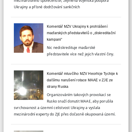
mezinárodního společenství, zejména vojenská podpora
Ukrajiny a přísné dodržování sankčních
Komentář MZV Ukrajiny k prohlášení
maďarských představitelů o „diskreditační
kampani“
Nic nediskredituje maďarské
představitele více než jejich vlastní činy.
Komentář mluvčího MZV Heorhije Tychije k
dalšímu narušení rotace MAAE v ZJE ze
strany Ruska
Organizováním takových provokací se
Rusko snaží donutit MAAE, aby porušila
svrchovanost a územní celistvost Ukrajiny a vyslala
mezinárodní experty do ZJE přes dočasně okupovaná území.