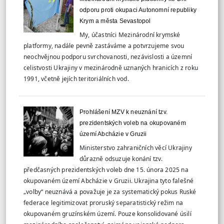
odporu proti okupaci Autonomní republiky
Krym a města Sevastopol
My, účastníci Mezinárodní krymské
platformy, nadále pevně zastáváme a potvrzujeme svou
neochvějnou podporu svrchovanosti, nezávislosti a územní
celistvosti Ukrajiny v mezinárodně uznaných hranicích z roku
1991, včetně jejích teritoriálních vod.
Prohlášení MZV k neuznání tzv.
prezidentských voleb na okupovaném
území Abcházie v Gruzii
Ministerstvo zahraničních věcí Ukrajiny
důrazně odsuzuje konání tzv.
předčasných prezidentských voleb dne 15. února 2025 na
okupovaném území Abcházie v Gruzii. Ukrajina tyto falešné
„volby“ neuznává a považuje je za systematický pokus Ruské
federace legitimizovat proruský separatistický režim na
okupovaném gruzínském území. Pouze konsolidované úsilí