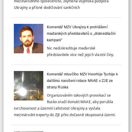
mezinárodního společenství, zejména vojenská podpora
Ukrajiny a přísné dodržování sankčních
Komentář MZV Ukrajiny k prohlášení
maďarských představitelů o „diskreditační
kampani“
Nic nediskredituje maďarské
představitele více než jejich vlastní činy.
Komentář mluvčího MZV Heorhije Tychije k
dalšímu narušení rotace MAAE v ZJE ze
strany Ruska
Organizováním takových provokací se
Rusko snaží donutit MAAE, aby porušila
svrchovanost a územní celistvost Ukrajiny a vyslala
mezinárodní experty do ZJE přes dočasně okupovaná území.