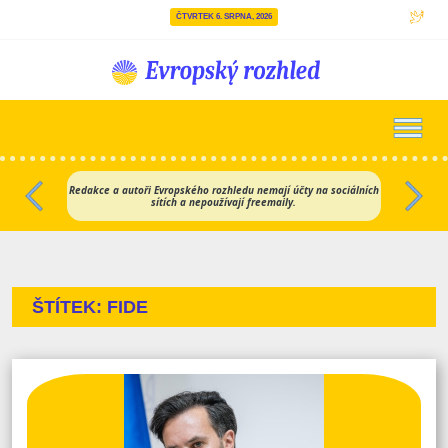
ČTVRTEK 6. SRPNA, 2026
Hlavní navigace
Redakce a autoři Evropského rozhledu nemají účty na sociálních
sítích a nepoužívají freemaily.
Předchozí
Dalš
ŠTÍTEK:
FIDE