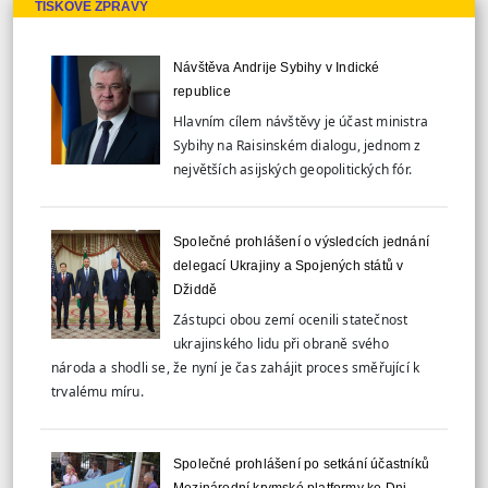
TISKOVÉ ZPRÁVY
Návštěva Andrije Sybihy v Indické
republice
Hlavním cílem návštěvy je účast ministra
Sybihy na Raisinském dialogu, jednom z
největších asijských geopolitických fór.
Společné prohlášení o výsledcích jednání
delegací Ukrajiny a Spojených států v
Džiddě
Zástupci obou zemí ocenili statečnost
ukrajinského lidu při obraně svého
národa a shodli se, že nyní je čas zahájit proces směřující k
trvalému míru.
Společné prohlášení po setkání účastníků