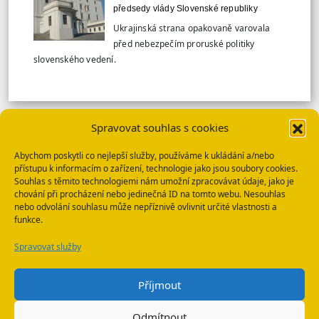
předsedy vlády Slovenské republiky
Ukrajinská strana opakovaně varovala
před nebezpečím proruské politiky
slovenského vedení.
Spravovat souhlas s cookies
VÍCE TISKOVÝCH ZPRÁV
Abychom poskytli co nejlepší služby, používáme k ukládání a/nebo
přístupu k informacím o zařízení, technologie jako jsou soubory cookies.
SBU: HLEDANÉ OSOBY
Souhlas s těmito technologiemi nám umožní zpracovávat údaje, jako je
chování při procházení nebo jedinečná ID na tomto webu. Nesouhlas
nebo odvolání souhlasu může nepříznivě ovlivnit určité vlastnosti a
funkce.
Spravovat služby
WhatsApp
E-mail
Příjmout
Odmítnout