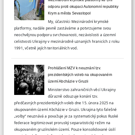
Mezinárodní krymské platformy ke Dni
odporu proti okupaci Autonomní republiky
Krym a města Sevastopol
My, účastníci Mezinárodní krymské
platformy, nadále pevně zastáváme a potvrzujeme svou
neochvějnou podporu svrchovanosti, nezávislosti a územní
celistvosti Ukrajiny v mezinárodně uznaných hranicích z roku
1991, včetně jejích teritoriálních vod.
Prohlášení MZV k neuznání tzv.
prezidentských voleb na okupovaném
území Abcházie v Gruzii
Ministerstvo zahraničních věcí Ukrajiny
důrazně odsuzuje konání tzv.
předčasných prezidentských voleb dne 15. února 2025 na
okupovaném území Abcházie v Gruzii. Ukrajina tyto falešné
„volby“ neuznává a považuje je za systematický pokus Ruské
federace legitimizovat proruský separatistický režim na
okupovaném gruzínském území. Pouze konsolidované úsilí