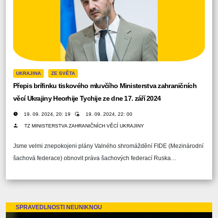
UKRAJINA
ZE SVĚTA
Přepis brífinku tiskového mluvčího Ministerstva zahraničních
věcí Ukrajiny Heorhije Tychije ze dne 17. září 2024
19. 09. 2024, 20: 19
19. 09. 2024, 22: 00
TZ MINISTERSTVA ZAHRANIČNÍCH VĚCÍ UKRAJINY
Jsme velmi znepokojeni plány Valného shromáždění FIDE (Mezinárodní
šachová federace) obnovit práva šachových federací Ruska…
SPRAVEDLNOSTI NEUNIKNOU