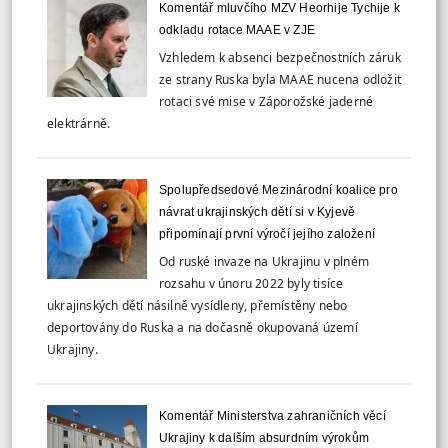
Komentář mluvčího MZV Heorhije Tychije k
odkladu rotace MAAE v ZJE
Vzhledem k absenci bezpečnostních záruk
ze strany Ruska byla MAAE nucena odložit
rotaci své mise v Záporožské jaderné
elektrárně.
Spolupředsedové Mezinárodní koalice pro
návrat ukrajinských dětí si v Kyjevě
připomínají první výročí jejího založení
Od ruské invaze na Ukrajinu v plném
rozsahu v únoru 2022 byly tisíce
ukrajinských dětí násilně vysídleny, přemístěny nebo
deportovány do Ruska a na dočasně okupovaná území
Ukrajiny.
Komentář Ministerstva zahraničních věcí
Ukrajiny k dalším absurdním výrokům