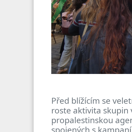
Před blížícím se vel
roste aktivita skupin
propalestinskou agen
spojených s kampaní 