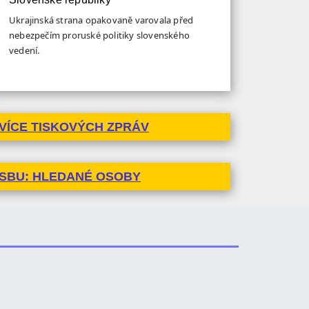
Ukrajinská strana opakovaně varovala před
nebezpečím proruské politiky slovenského
vedení.
VÍCE TISKOVÝCH ZPRÁV
SBU: HLEDANÉ OSOBY