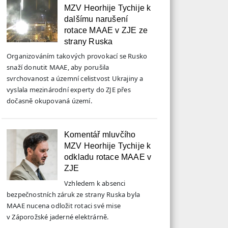
MZV Heorhije Tychije k
dalšímu narušení
rotace MAAE v ZJE ze
strany Ruska
Organizováním takových provokací se Rusko
snaží donutit MAAE, aby porušila
svrchovanost a územní celistvost Ukrajiny a
vyslala mezinárodní experty do ZJE přes
dočasně okupovaná území.
Komentář mluvčího
MZV Heorhije Tychije k
odkladu rotace MAAE v
ZJE
Vzhledem k absenci
bezpečnostních záruk ze strany Ruska byla
MAAE nucena odložit rotaci své mise
v Záporožské jaderné elektrárně.