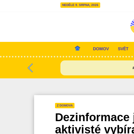
NEDĚLE 9. SRPNA, 2026
DOMOV
SVĚT
Hlavní navigace
R
Předchozí
Z DOMOVA
Dezinformace j
aktivisté vybír