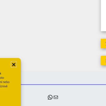
k
mito
ní nebo
íznivě
WhatsApp
E-mail