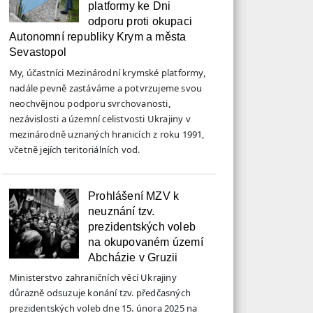
platformy ke Dni
odporu proti okupaci
Autonomní republiky Krym a města
Sevastopol
My, účastníci Mezinárodní krymské platformy,
nadále pevně zastáváme a potvrzujeme svou
neochvějnou podporu svrchovanosti,
nezávislosti a územní celistvosti Ukrajiny v
mezinárodně uznaných hranicích z roku 1991,
včetně jejích teritoriálních vod.
Prohlášení MZV k
neuznání tzv.
prezidentských voleb
na okupovaném území
Abcházie v Gruzii
Ministerstvo zahraničních věcí Ukrajiny
důrazně odsuzuje konání tzv. předčasných
prezidentských voleb dne 15. února 2025 na