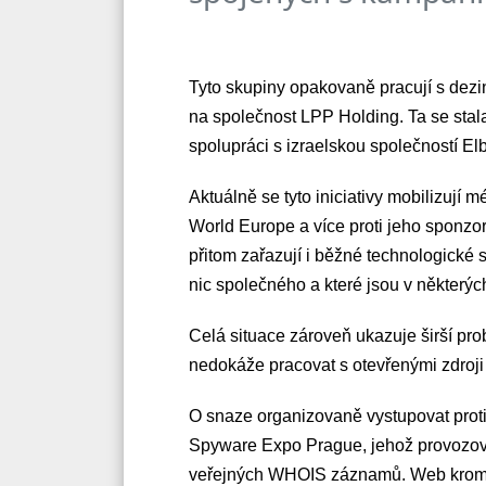
Tyto skupiny opakovaně pracují s dezi
na společnost LPP Holding. Ta se sta
spolupráci s izraelskou společností El
Aktuálně se tyto iniciativy mobilizují
World Europe a více proti jeho sponzo
přitom zařazují i běžné technologické 
nic společného a které jsou v některýc
Celá situace zároveň ukazuje širší pro
nedokáže pracovat s otevřenými zdroji
O snaze organizovaně vystupovat prot
Spyware Expo Prague, jehož provozova
veřejných WHOIS záznamů. Web kromě š