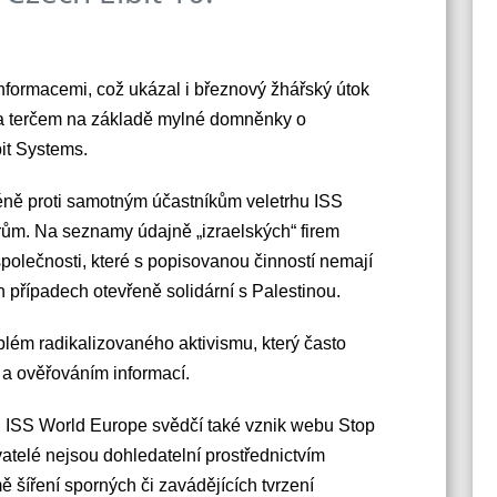
nformacemi, což ukázal i březnový žhářský útok
la terčem na základě mylné domněnky o
bit Systems.
 méně proti samotným účastníkům veletrhu ISS
rům. Na seznamy údajně „izraelských“ firem
společnosti, které s popisovanou činností nemají
h případech otevřeně solidární s Palestinou.
blém radikalizovaného aktivismu, který často
 a ověřováním informací.
i ISS World Europe svědčí také vznik webu Stop
telé nejsou dohledatelní prostřednictvím
íření sporných či zavádějících tvrzení