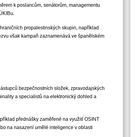
směrem k poslancům, senátorům, managementu
NÚKIBu.
ahraničních propalestinských skupin, například
odezvu však kampaň zaznamenává ve španělském
zástupců bezpečnostních složek, zpravodajských
inality a specialistů na elektronický dohled a
apříklad přednášky zaměřené na využití OSINT
bo na nasazení umělé inteligence v oblasti