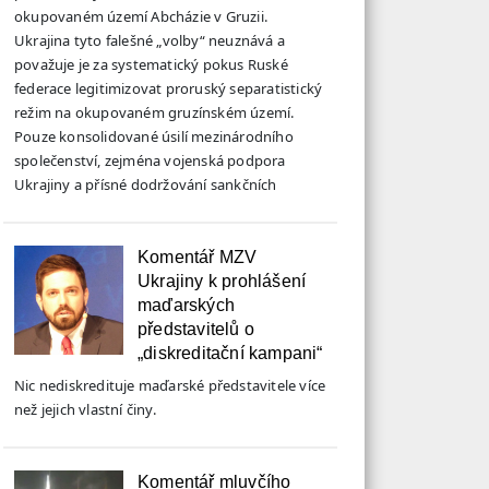
okupovaném území Abcházie v Gruzii.
Ukrajina tyto falešné „volby“ neuznává a
považuje je za systematický pokus Ruské
federace legitimizovat proruský separatistický
režim na okupovaném gruzínském území.
Pouze konsolidované úsilí mezinárodního
společenství, zejména vojenská podpora
Ukrajiny a přísné dodržování sankčních
Komentář MZV
Ukrajiny k prohlášení
maďarských
představitelů o
„diskreditační kampani“
Nic nediskredituje maďarské představitele více
než jejich vlastní činy.
Komentář mluvčího