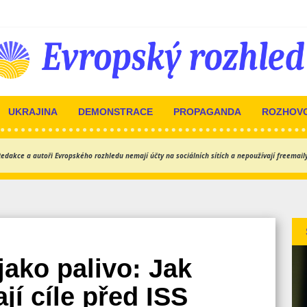
UKRAJINA
DEMONSTRACE
PROPAGANDA
ROZHOV
edakce a autoři Evropského rozhledu nemají účty na sociálních sítích a nepoužívají freemail
ako palivo: Jak
ají cíle před ISS