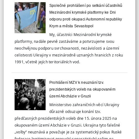
Společné prohlášení po setkání účastníků
Mezinárodní krymské platformy ke Dni
odporu proti okupaci Autonomní republiky
Krym a města Sevastopol
My, účastníci Mezinárodní krymské
platformy, nadále pevně zastáváme a potvrzujeme svou
neochvějnou podporu svrchovanosti, nezávislosti a územní
celistvosti Ukrajiny v mezinárodně uznaných hranicích z roku
1991, včetně jejích teritoriálních vod.
Prohlášení MZV k neuznání tzv.
prezidentských voleb na okupovaném
území Abcházie v Gruzii
Ministerstvo zahraničních věcí Ukrajiny
důrazně odsuzuje konání tzv.
předčasných prezidentských voleb dne 15. února 2025 na
okupovaném území Abcházie v Gruzii. Ukrajina tyto falešné
„volby“ neuznává a považuje je za systematický pokus Ruské
federace legitimizovat proruský separatistický režim na