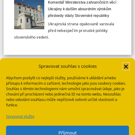
Komentář Ministerstva zahraničních věcí
Ukrajiny k dalším absurdním výrokům
předsedy vlády Slovenské republiky
Ukrajinská strana opakovaně varovala
před nebezpečím proruské politiky
slovenského vedení.
Spravovat souhlas s cookies
VÍCE TISKOVÝCH ZPRÁV
Abychom poskytli co nejlepší služby, používáme k ukládání a/nebo
přístupu k informacím o zařízení, technologie jako jsou soubory cookies.
SBU: HLEDANÉ OSOBY
Souhlas s těmito technologiemi nám umožní zpracovávat údaje, jako je
chování při procházení nebo jedinečná ID na tomto webu. Nesouhlas
nebo odvolání souhlasu může nepříznivě ovlivnit určité vlastnosti a
funkce.
Spravovat služby
WhatsApp
E-mail
Příjmout