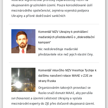
okupovaném gruzínském území. Pouze konsolidované úsilí
mezinárodního společenství, zejména vojenská podpora
Ukrajiny a přísné dodržování sankčních
Komentář MZV Ukrajiny k prohlášení
maďarských představitelů o „diskreditační
kampani“
Nic nediskredituje maďarské
představitele více než jejich vlastní činy.
Komentář mluvčího MZV Heorhije Tychije k
dalšímu narušení rotace MAAE v ZJE ze
strany Ruska
Organizováním takových provokací se
Rusko snaží donutit MAAE, aby porušila
svrchovanost a územní celistvost Ukrajiny a vyslala
mezinárodní experty do ZJE přes dočasně okupovaná území.