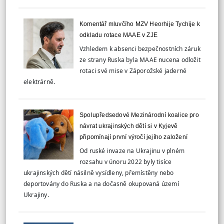
Komentář mluvčího MZV Heorhije Tychije k
odkladu rotace MAAE v ZJE
Vzhledem k absenci bezpečnostních záruk
ze strany Ruska byla MAAE nucena odložit
rotaci své mise v Záporožské jaderné
elektrárně.
Spolupředsedové Mezinárodní koalice pro
návrat ukrajinských dětí si v Kyjevě
připomínají první výročí jejího založení
Od ruské invaze na Ukrajinu v plném
rozsahu v únoru 2022 byly tisíce
ukrajinských dětí násilně vysídleny, přemístěny nebo
deportovány do Ruska a na dočasně okupovaná území
Ukrajiny.