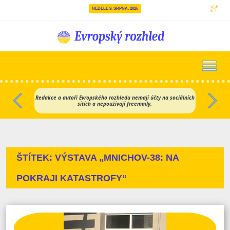
NEDĚLE 9. SRPNA, 2026
Hlavní navigace
Redakce a autoři Evropského rozhledu nemají účty na sociálních
sítích a nepoužívají freemaily.
Předchozí
Dalš
ŠTÍTEK:
VÝSTAVA „MNICHOV-38: NA
POKRAJI KATASTROFY“