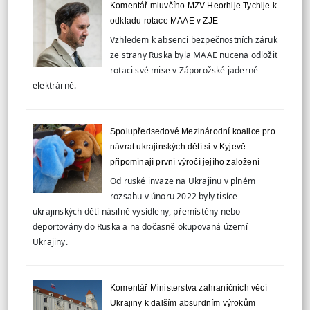
Komentář mluvčího MZV Heorhije Tychije k
odkladu rotace MAAE v ZJE
Vzhledem k absenci bezpečnostních záruk
ze strany Ruska byla MAAE nucena odložit
rotaci své mise v Záporožské jaderné
elektrárně.
Spolupředsedové Mezinárodní koalice pro
návrat ukrajinských dětí si v Kyjevě
připomínají první výročí jejího založení
Od ruské invaze na Ukrajinu v plném
rozsahu v únoru 2022 byly tisíce
ukrajinských dětí násilně vysídleny, přemístěny nebo
deportovány do Ruska a na dočasně okupovaná území
Ukrajiny.
Komentář Ministerstva zahraničních věcí
Ukrajiny k dalším absurdním výrokům