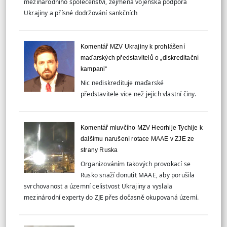
mezinárodního společenství, zejména vojenská podpora
Ukrajiny a přísné dodržování sankčních
Komentář MZV Ukrajiny k prohlášení
maďarských představitelů o „diskreditační
kampani“
Nic nediskredituje maďarské
představitele více než jejich vlastní činy.
Komentář mluvčího MZV Heorhije Tychije k
dalšímu narušení rotace MAAE v ZJE ze
strany Ruska
Organizováním takových provokací se
Rusko snaží donutit MAAE, aby porušila
svrchovanost a územní celistvost Ukrajiny a vyslala
mezinárodní experty do ZJE přes dočasně okupovaná území.