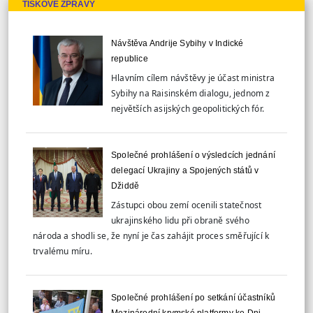
TISKOVÉ ZPRÁVY
Návštěva Andrije Sybihy v Indické
republice
Hlavním cílem návštěvy je účast ministra
Sybihy na Raisinském dialogu, jednom z
největších asijských geopolitických fór.
Společné prohlášení o výsledcích jednání
delegací Ukrajiny a Spojených států v
Džiddě
Zástupci obou zemí ocenili statečnost
ukrajinského lidu při obraně svého
národa a shodli se, že nyní je čas zahájit proces směřující k
trvalému míru.
Společné prohlášení po setkání účastníků