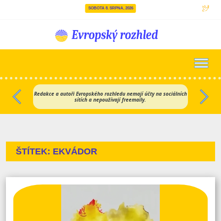
SOBOTA 8. SRPNA, 2026
Hlavní navigace
Redakce a autoři Evropského rozhledu nemají účty na sociálních
sítích a nepoužívají freemaily.
Předchozí
Dalš
ŠTÍTEK:
EKVÁDOR