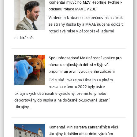
Komentář mluvčího MZV Heorhije Tychije k
odkladu rotace MAAE v ZJE
Vzhledem k absenci bezpečnostních záruk
ze strany Ruska byla MAAE nucena odložit
rotaci své mise v Záporožské jaderné
elektrárně.
Spolupředsedové Mezinárodní koalice pro
návrat ukrajinských dětí si v Kyjevě
připomínají první výročí jejího založení
Od ruské invaze na Ukrajinu v plném
rozsahu v únoru 2022 byly tisíce
ukrajinských dětí násilně vysídleny, přemístěny nebo
deportovány do Ruska a na dočasně okupovaná území
Ukrajiny.
Komentář Ministerstva zahraničních věcí
Ukrajiny k dalším absurdním výrokům