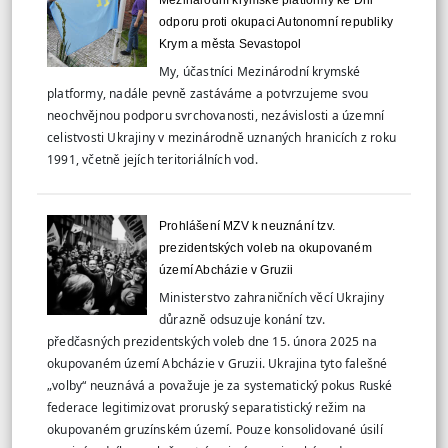
Mezinárodní krymské platformy ke Dni
odporu proti okupaci Autonomní republiky
Krym a města Sevastopol
My, účastníci Mezinárodní krymské
platformy, nadále pevně zastáváme a potvrzujeme svou
neochvějnou podporu svrchovanosti, nezávislosti a územní
celistvosti Ukrajiny v mezinárodně uznaných hranicích z roku
1991, včetně jejích teritoriálních vod.
Prohlášení MZV k neuznání tzv.
prezidentských voleb na okupovaném
území Abcházie v Gruzii
Ministerstvo zahraničních věcí Ukrajiny
důrazně odsuzuje konání tzv.
předčasných prezidentských voleb dne 15. února 2025 na
okupovaném území Abcházie v Gruzii. Ukrajina tyto falešné
„volby“ neuznává a považuje je za systematický pokus Ruské
federace legitimizovat proruský separatistický režim na
okupovaném gruzínském území. Pouze konsolidované úsilí