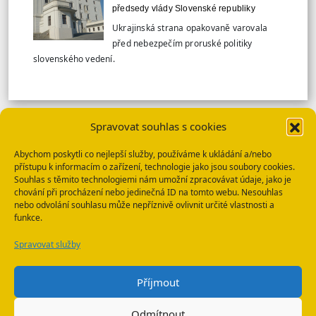
předsedy vlády Slovenské republiky
Ukrajinská strana opakovaně varovala
před nebezpečím proruské politiky
slovenského vedení.
Spravovat souhlas s cookies
VÍCE TISKOVÝCH ZPRÁV
Abychom poskytli co nejlepší služby, používáme k ukládání a/nebo
přístupu k informacím o zařízení, technologie jako jsou soubory cookies.
SBU: HLEDANÉ OSOBY
Souhlas s těmito technologiemi nám umožní zpracovávat údaje, jako je
chování při procházení nebo jedinečná ID na tomto webu. Nesouhlas
nebo odvolání souhlasu může nepříznivě ovlivnit určité vlastnosti a
funkce.
Spravovat služby
WhatsApp
E-mail
Příjmout
Odmítnout